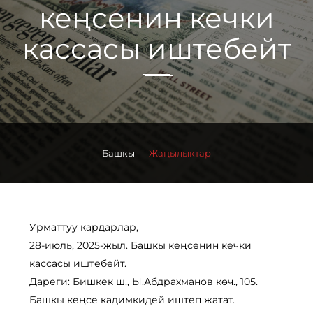
кеңсенин кечки
кассасы иштебейт
Башкы
Жаңылыктар
Урматтуу кардарлар,
28-июль, 2025-жыл. Башкы кеңсенин кечки
кассасы иштебейт.
Дареги: Бишкек ш., Ы.Абдрахманов көч., 105.
Башкы кеңсе кадимкидей иштеп жатат.