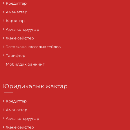
Кредиттер
Аманаттар
Карталар
Акча которуулар
Жеке сейфтер
Эсеп жана кассалык тейлөө
Тарифтер
Мобилдик банкинг
Юридикалык жактар
Кредиттер
Аманаттар
Акча которуулар
Жеке сейфтер