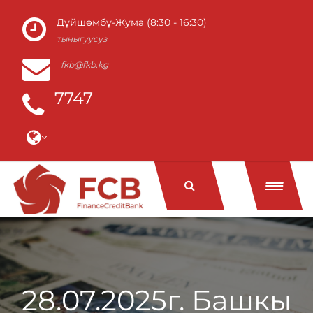
Дүйшөмбү-Жума (8:30 - 16:30)
тыныгуусуз
fkb@fkb.kg
7747
28.07.2025г. Башкы