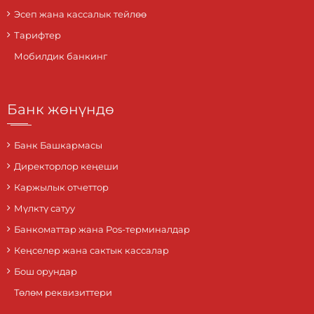
Эсеп жана кассалык тейлөө
Тарифтер
Мобилдик банкинг
Банк жөнүндө
Банк Башкармасы
Директорлор кеңеши
Каржылык отчеттор
Мүлктү сатуу
Банкоматтар жана Pos-терминалдар
Кеңселер жана сактык кассалар
Бош орундар
Төлөм реквизиттери