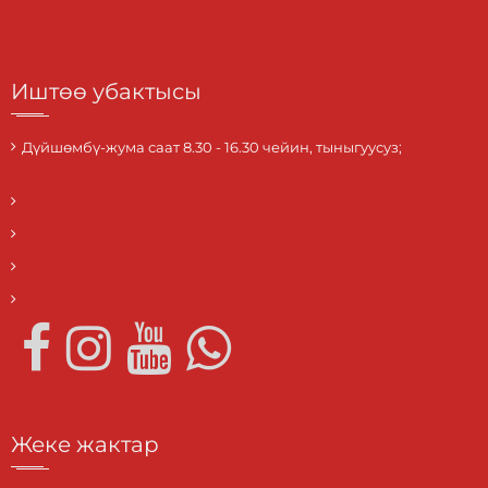
Иштөө убактысы
Дүйшөмбү-жума саат 8.30 - 16.30 чейин, тыныгуусуз;
Жеке жактар