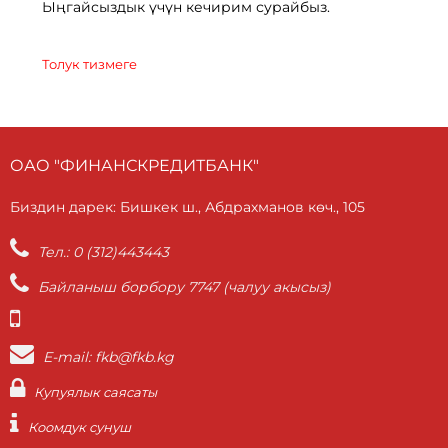
Ыңгайсыздык үчүн кечирим сурайбыз.
Толук тизмеге
ОАО "ФИНАНСКРЕДИТБАНК"
Биздин дарек: Бишкек ш., Абдрахманов көч., 105
Тел.: 0 (312)443443
Байланыш борбору 7747 (чалуу акысыз)
E-mail: fkb@fkb.kg
Купуялык саясаты
Коомдук сунуш