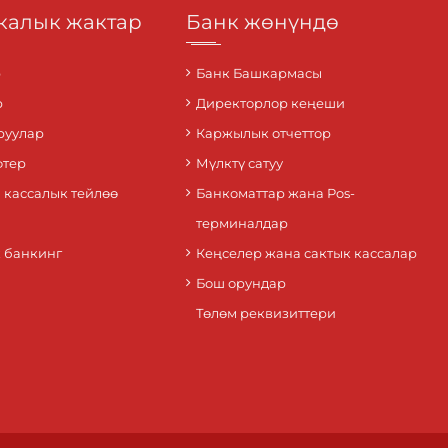
алык жактар
Банк жөнүндө
р
Банк Башкармасы
р
Директорлор кеңеши
руулар
Каржылык отчеттор
фтер
Мүлктү сатуу
 кассалык тейлөө
Банкоматтар жана Pos-
терминалдар
 банкинг
Кеңселер жана сактык кассалар
Бош орундар
Төлөм реквизиттери