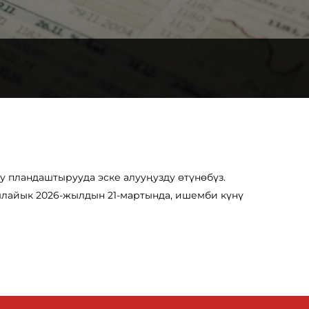
у пландаштырууда эске алууңузду өтүнөбүз.
ылайык 2026-жылдын 21-мартында, ишемби күнү