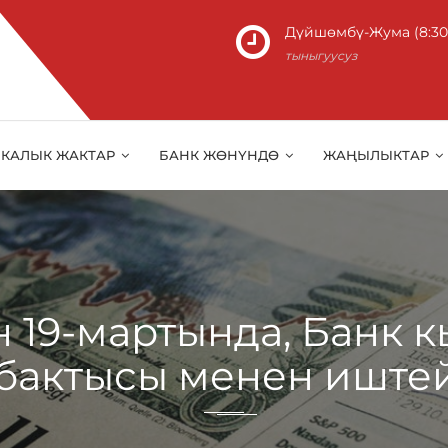
Дүйшөмбү-Жума (8:30 -
тыныгуусуз
КАЛЫК ЖАКТАР
БАНК ЖӨНҮНДӨ
ЖАҢЫЛЫКТАР
н 19-мартында, Банк 
бактысы менен иште