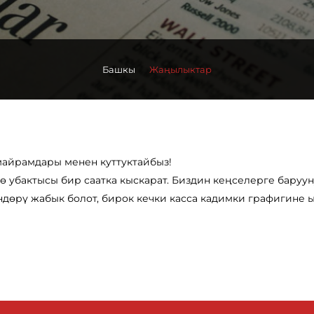
Башкы
Жаңылыктар
майрамдары менен куттуктайбыз!
ө убактысы бир саатка кыскарат. Биздин кеңселерге баруун
ндөрү жабык болот, бирок кечки касса кадимки графигине 