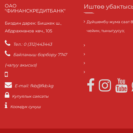
ОАО
Иштөө убактыс
"ФИНАНСКРЕДИТБАНК"
Дүйшөмбү-жума саат 8.3
Биздин дарек: Бишкек ш.,
Абдрахманов көч., 105
чейин, тыныгуусуз;
Тел.: 0 (312)443443
Байланыш борбору 7747
(чалуу акысыз)
E-mail: fkb@fkb.kg
Купуялык саясаты
Коомдук сунуш