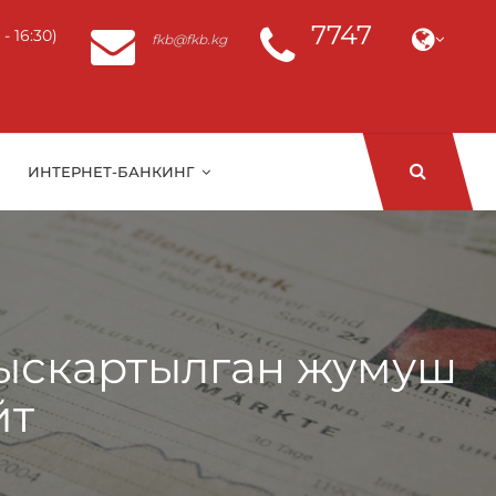
7747
 16:30)
fkb@fkb.kg
ИНТЕРНЕТ-БАНКИНГ
кыскартылган жумуш
йт