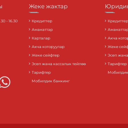
ы
Жеке жактар
Юридик
0 - 16.30
Кредиттер
Кредитте
Аманаттар
Аманатта
Карталар
Акча кото
Акча которуулар
Жеке сей
Жеке сейфтер
Эсеп жана
Эсеп жана кассалык тейлөө
Тарифтер
Тарифтер
Мобилдик
Мобилдик банкинг