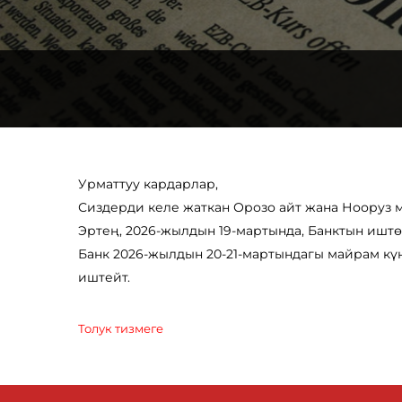
Урматтуу кардарлар,
Сиздерди келе жаткан Орозо айт жана Нооруз 
Эртең, 2026-жылдын 19-мартында, Банктын иштө
Банк 2026-жылдын 20-21-мартындагы майрам кү
иштейт.
Толук тизмеге