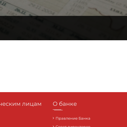
еским лицам
О банке
Правление Банка
Совет директоров