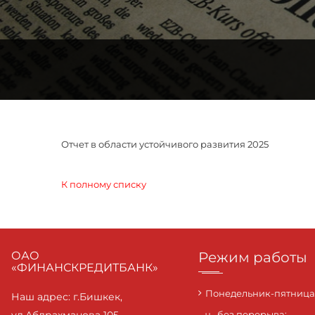
Отчет в области устойчивого развития 2025
К полному списку
ОАО
Режим работы
«ФИНАНСКРЕДИТБАНК»
Понедельник-пятница с
Наш адрес: г.Бишкек,
ч., без перерыва;