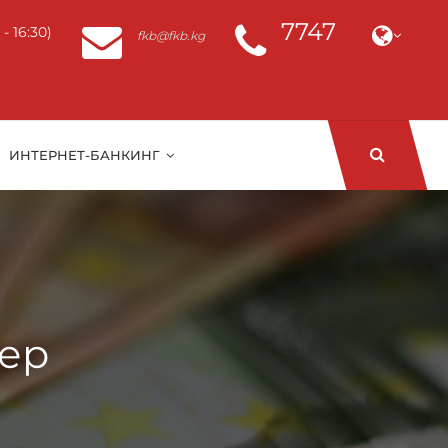
7747
- 16:30)
fkb@fkb.kg
ИНТЕРНЕТ-БАНКИНГ
ер