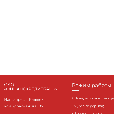
ОАО
Режим работы
«ФИНАНСКРЕДИТБАНК»
Понедельник-пятница с
Наш адрес: г.Бишкек,
ул.Абдрахманова 105
ч., без перерыва;
Вечерняя касса