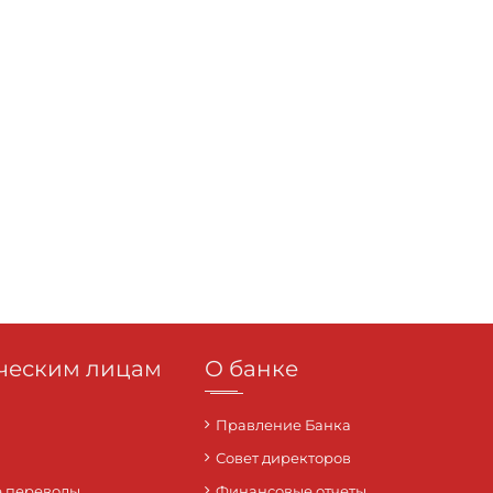
еским лицам
О банке
Правление Банка
Совет директоров
 переводы
Финансовые отчеты