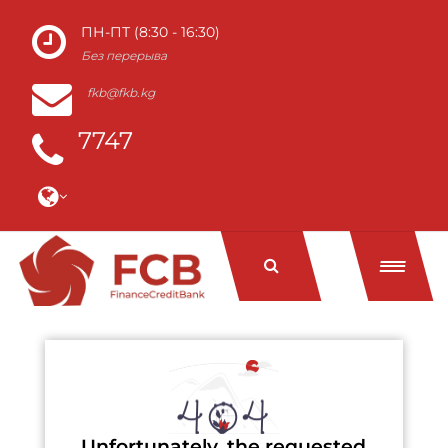
ПН-ПТ (8:30 - 16:30)
Без перерыва
fkb@fkb.kg
7747
Unfortunately, the requested