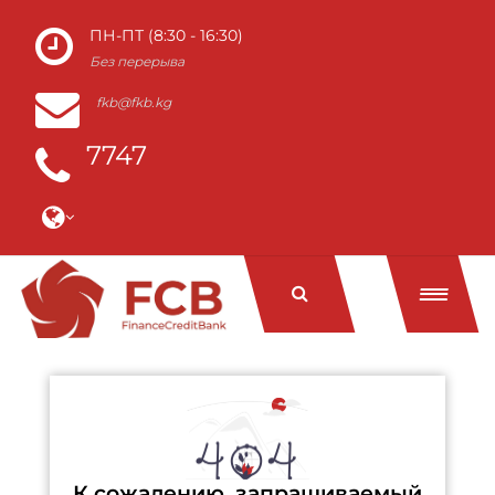
ПН-ПТ (8:30 - 16:30)
Без перерыва
fkb@fkb.kg
7747
К сожалению, запрашиваемый