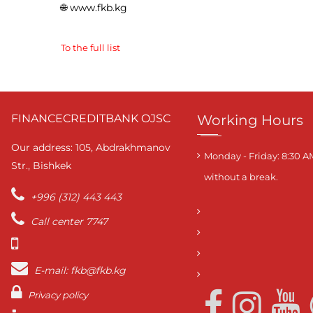
🌐 www.fkb.kg
To the full list
FINANCECREDITBANK OJSC
Working Hours
Our address: 105, Abdrakhmanov
Monday - Friday: 8:30 A
Str., Bishkek
without a break.
+996 (312) 443 443
Call center 7747
E-mail: fkb@fkb.kg
Privacy policy