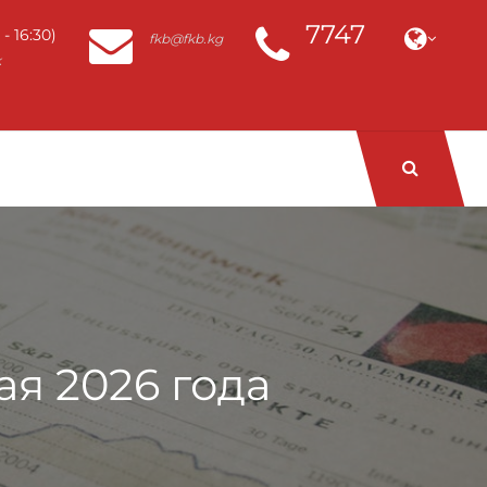
7747
- 16:30)
fkb@fkb.kg
k
ая 2026 года