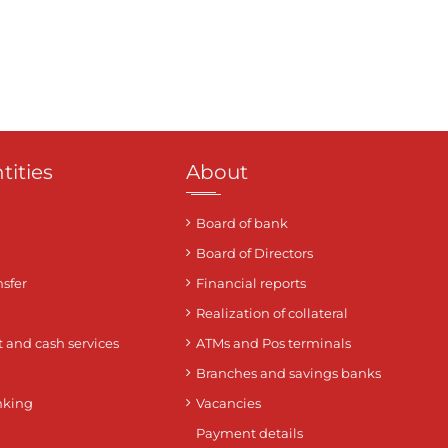
tities
About
Board of bank
Board of Directors
sfer
Financial reports
Realization of collateral
 and cash services
ATMs and Pos terminals
Branches and savings banks
nking
Vacancies
Payment details