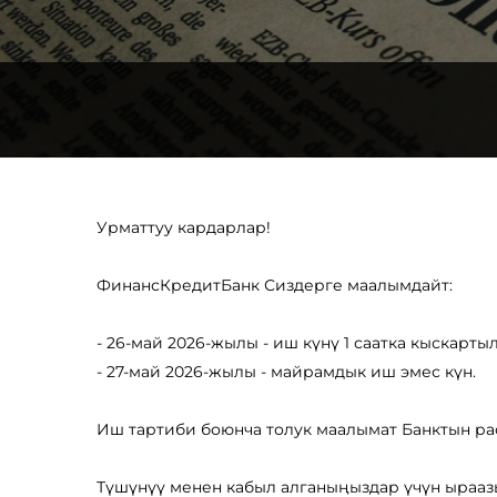
Урматтуу кардарлар!
ФинансКредитБанк Сиздерге маалымдайт:
- 26-май 2026-жылы - иш күнү 1 саатка кыскарт
- 27-май 2026-жылы - майрамдык иш эмес күн.
Иш тартиби боюнча толук маалымат Банктын ра
Түшүнүү менен кабыл алганыңыздар үчүн ыраа