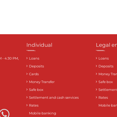
Individual
Legal en
M - 4:30 PM,
Loans
Loans
Deposits
Deposits
Cards
Money Tran
Money Transfer
Safe box
Safe box
Settlement
Settlement and cash services
Rates
Rates
Mobile ba
Mobile banking