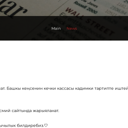
Main
News
ылат. Башкы кеңсенин кечки кассасы кадимки тартипте иштей
смий сайтында жарыяланат.
зычылык билдиребиз.🤍